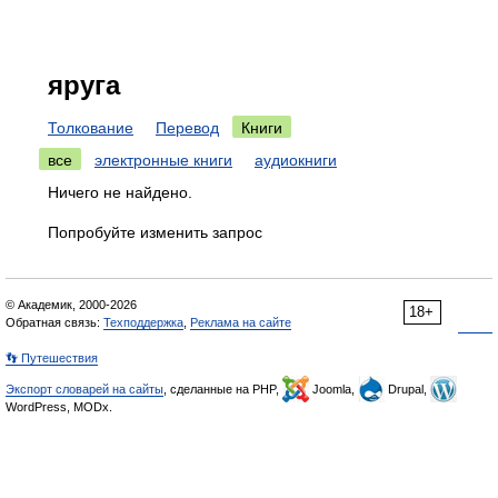
яруга
Толкование
Перевод
Книги
все
электронные книги
аудиокниги
Ничего не найдено.
Попробуйте изменить запрос
© Академик, 2000-2026
18+
Обратная связь:
Техподдержка
,
Реклама на сайте
👣 Путешествия
Экспорт словарей на сайты
, сделанные на PHP,
Joomla,
Drupal,
WordPress, MODx.